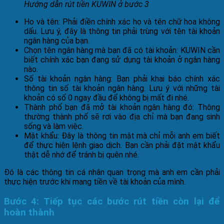
Hướng dẫn rút tiền KUWIN ở bước 3
Ho và tên: Phải điền chính xác họ và tên chữ hoa không
dấu. Lưu ý, đây là thông tin phải trùng với tên tài khoản
ngân hàng của bạn.
Chọn tên ngân hàng mà bạn đã có tài khoản: KUWIN cần
biết chính xác bạn đang sử dụng tài khoản ở ngân hàng
nào.
Số tài khoản ngân hàng: Bạn phải khai báo chính xác
thông tin số tài khoản ngân hàng. Lưu ý với những tài
khoản có số 0 ngay đầu để không bị mất đi nhé.
Thành phố bạn đã mở tài khoản ngân hàng đó: Thông
thường thành phố sẽ rơi vào địa chỉ mà bạn đang sinh
sống và làm việc.
Mật khẩu: Đây là thông tin mật mà chỉ mỗi anh em biết
để thực hiện lệnh giao dịch. Bạn cần phải đặt mật khẩu
thật dễ nhớ để tránh bị quên nhé.
Đó là các thông tin cá nhân quan trọng mà anh em cần phải
thực hiện trước khi mang tiền về tài khoản của mình.
Bước 4: Tiếp tục các bước rút tiền còn lại để
hoàn thành