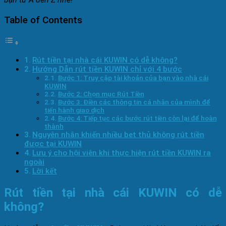
Table of Contents
Rút tiền tại nhà cái KUWIN có dễ không?
Hướng Dẫn rút tiền KUWIN chỉ với 4 bước
Bước 1: Truy cập tài khoản của bạn vào nhà cái
KUWIN
Bước 2: Chọn mục Rút Tiền
Bước 3: Điền các thông tin cá nhân của mình để
tiến hành giao dịch
Bước 4: Tiếp tục các bước rút tiền còn lại để hoàn
thành
Nguyên nhân khiến nhiều bet thủ không rút tiền
được tại KUWIN
Lưu ý cho hội viên khi thực hiện rút tiền KUWIN ra
ngoài
Lời kết
Rút tiền tại nhà cái KUWIN có dễ
không?