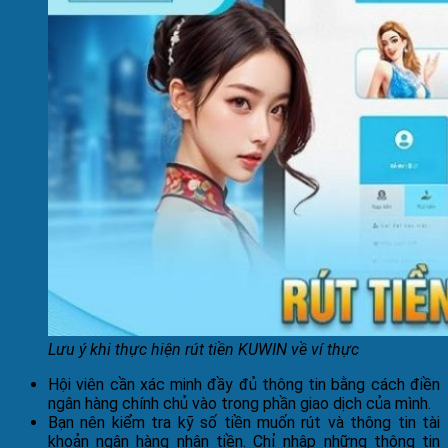
Lưu ý khi thực hiện rút tiền KUWIN về ví thực
Hội viên cần xác minh đầy đủ thông tin bằng cách điền
ngân hàng chính chủ vào trong phần giao dịch của mình.
Bạn nên kiểm tra kỹ số tiền muốn rút và thông tin tài
khoản ngân hàng nhận tiền. Chỉ nhập những thông tin