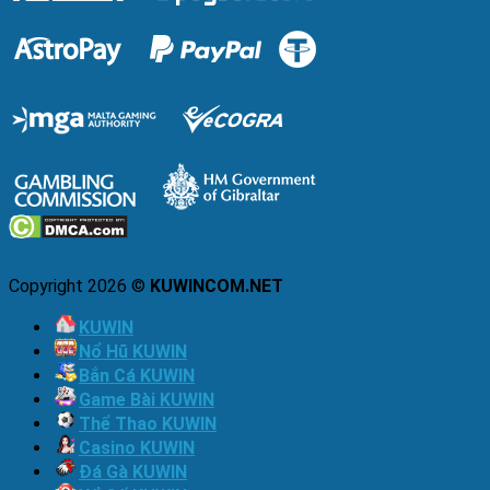
Copyright 2026 ©
KUWINCOM.NET
KUWIN
Nổ Hũ KUWIN
Bắn Cá KUWIN
Game Bài KUWIN
Thể Thao KUWIN
Casino KUWIN
Đá Gà KUWIN