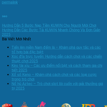
permalink
.
seo
Hướng Dẫn 5 Bước Nạp Tiền KUWIN Cho Người Mới Chơi
Hướng Dẫn Các Bước Tải KUWIN Nhanh Chóng Và Đơn Giản
2025
Bài Viết Mới Nhất
Tiến lên miền Nam đếm lá – Khám phá quy tắc và các
tổ hợp bài đặc biệt
Xóc đĩa trực tuyến: Hướng dẫn cách chơi và các chiến
thuật chơi 2025
Kèo tài xỉu – Các ưu điểm nổi bật và cách tham gia chi
tiết 2025
Xổ số Keno – Khám phá cách chơi và các loại cược
trong trò chơi
Nổ hũ Aztec – Trò chơi slot lôi cuốn với giải thưởng giá
trị 2025