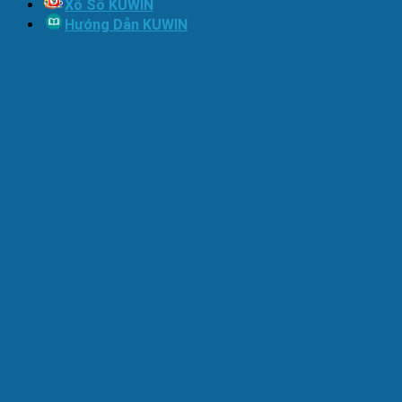
Xổ Số KUWIN
Hướng Dẫn KUWIN