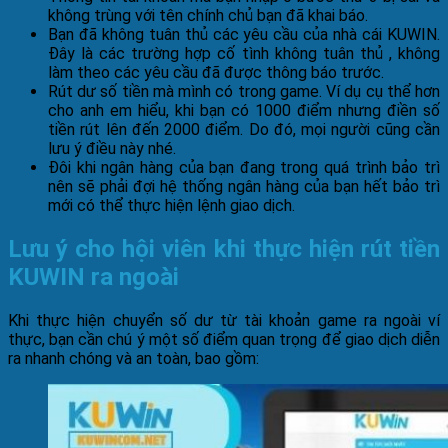
không trùng với tên chính chủ bạn đã khai báo.
Bạn đã không tuân thủ các yêu cầu của nhà cái KUWIN.
Đây là các trường hợp cố tình không tuân thủ , không
làm theo các yêu cầu đã được thông báo trước.
Rút dư số tiền mà mình có trong game. Ví dụ cụ thể hơn
cho anh em hiểu, khi bạn có 1000 điểm nhưng điền số
tiền rút lên đến 2000 điểm. Do đó, mọi người cũng cần
lưu ý điều này nhé.
Đôi khi ngân hàng của bạn đang trong quá trình bảo trì
nên sẽ phải đợi hệ thống ngân hàng của bạn hết bảo trì
mới có thể thực hiện lệnh giao dịch.
Lưu ý cho hội viên khi thực hiện rút tiền
KUWIN ra ngoài
Khi thực hiện chuyển số dư từ tài khoản game ra ngoài ví
thực, bạn cần chú ý một số điểm quan trọng để giao dịch diễn
ra nhanh chóng và an toàn, bao gồm: