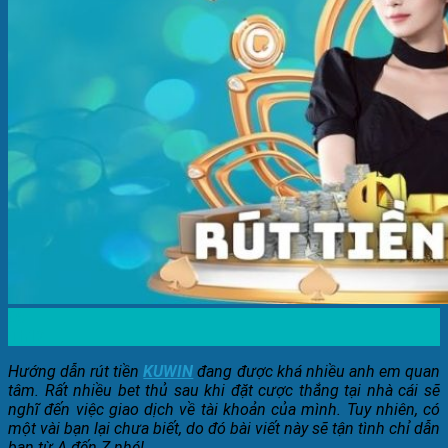
Đá Gà KUWIN
Xổ Số KUWIN
Hướng Dẫn KUWIN
05
Th12
Hướng dẫn rút tiền
KUWIN
đang được khá nhiều anh em quan
tâm. Rất nhiều bet thủ sau khi đặt cược thắng tại nhà cái sẽ
nghĩ đến việc giao dịch về tài khoản của mình. Tuy nhiên, có
một vài bạn lại chưa biết, do đó bài viết này sẽ tận tình chỉ dẫn
bạn từ A đến Z nhé!