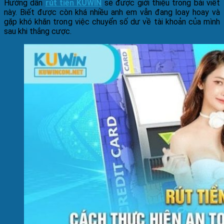
Hướng dẫn
rút tiền KUWIN
sẽ được giới thiệu trong bài viết
này. Biết được còn khá nhiều anh em vẫn đang loay hoay và
gặp khó khăn trong việc chuyển số dư về tài khoản của mình
sau khi thắng cược.